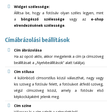
Widget szélessége:
Állítsa be, hogy a fotósáv olyan széles legyen, mint
a
böngésző szélessége
vagy az
e-shop
elrendezésének szélessége
.
Címábrázolási beállítások
Cím ábrázolása
Ha az opció aktív, akkor megjelenik a cím (a címszöveg
beállításait a „Nyelvbeállítások” alatt találja).
Cím stílusa
4 különböző címsorstílus közül választhat, nagy vagy
kis szöveg a fotósáv felett, a fotósávot átfedő szöveg,
végül címszöveg közül, amely a fotósáv első
képkockájaként jelenik meg.
Cím színe
Válassza ki a cím színét a színpalettáról.