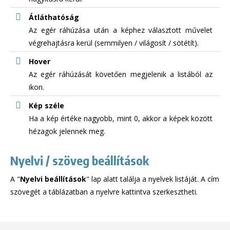
Átláthatóság
Az egér ráhúzása után a képhez választott művelet
végrehajtásra kerül (semmilyen / világosít / sötétít).
Hover
Az egér ráhúzását követően megjelenik a listából az
ikon.
Kép széle
Ha a kép értéke nagyobb, mint 0, akkor a képek között
hézagok jelennek meg.
Nyelvi / szöveg beállítások
A "
Nyelvi beállítások
" lap alatt találja a nyelvek listáját. A cím
szövegét a táblázatban a nyelvre kattintva szerkesztheti.