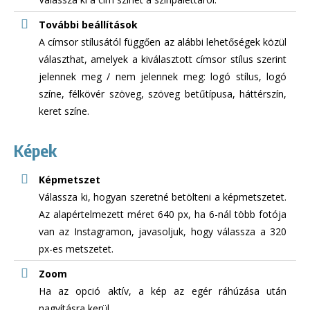
További beállítások
A címsor stílusától függően az alábbi lehetőségek közül
választhat, amelyek a kiválasztott címsor stílus szerint
jelennek meg / nem jelennek meg: logó stílus, logó
színe, félkövér szöveg, szöveg betűtípusa, háttérszín,
keret színe.
Képek
Képmetszet
Válassza ki, hogyan szeretné betölteni a képmetszetet.
Az alapértelmezett méret 640 px, ha 6-nál több fotója
van az Instagramon, javasoljuk, hogy válassza a 320
px-es metszetet.
Zoom
Ha az opció aktív, a kép az egér ráhúzása után
nagyításra kerül.